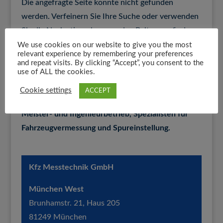
Die angefragte Seite konnte nicht gefunden
werden. Verfeinern Sie Ihre Suche oder verwenden
Sie die Navigation oben, um den Beitrag zu finden.
We use cookies on our website to give you the most
relevant experience by remembering your preferences
and repeat visits. By clicking “Accept”, you consent to the
use of ALL the cookies.
Cookie settings
ACCEPT
Wir sind ein unabhängiger ISO zertifizierter
Meister- und Ingenieurbetrieb, Spezialisten für
Fahrzeugvermessung und Spureinstellung.
Kfz Messtechnik GmbH
München West
Brunhamstr. 21, Haus 205
81249 München