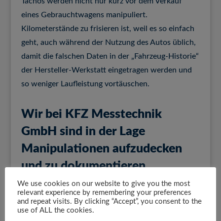
Tachos werden nicht nur kurz vor dem Verkauf
eines Gebrauchtwagens manipuliert.
Kilometerstände zu frisieren ist, weil es so einfach
geht, auch während der Nutzung des Autos üblich,
damit die falschen Daten in der „Fahrzeug-Historie“
der Hersteller-Werkstatt eingetragen werden und
so weniger Laufleistung vortäuschen.
Wir bei KFZ Messtechnik
GmbH sind in der Lage
Manipulationen aufzudecken
und zu dokumentieren.
We use cookies on our website to give you the most
relevant experience by remembering your preferences
and repeat visits. By clicking “Accept”, you consent to the
use of ALL the cookies.
Autel MaxiSys MS906