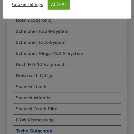
Cookie settings
ACCEPT
Hella Gutmann Mega Macs 56
Bosch ESI[tronic]
Scheibner F.E.IN-System
Scheibner F.I.X-System
Scheibner Mega-M.A.X-System
Koch HD-10 EasyTouch
Beissbarth Q.Lign
Spanesi Touch
Spanesi Wheels
Spanesi Touch Bike
LKW Vermessung
Tacho Gutachten